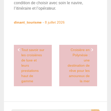
condition de choisir avec soin le navire,
l’itinéraire et l’opérateur.
dinant_tourisme
-
8 juillet 2026
Navigation
Tout savoir sur
Croisière en
de
les croisières
Polynésie :
de luxe et
une
l’article
leurs
destination de
prestations
rêve pour les
haut de
amoureux de
gamme
la mer