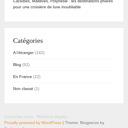
Caraïbes, Maldives, Polynésie : les destinations phares
pour une croisière de luxe inoubliable
Catégories
A l'étranger
(142)
Blog
(52)
En France
(22)
Non classé
(1)
Contactez-nous
Mentions légales
Proudly powered by WordPress
|
Theme: Blogpecos by