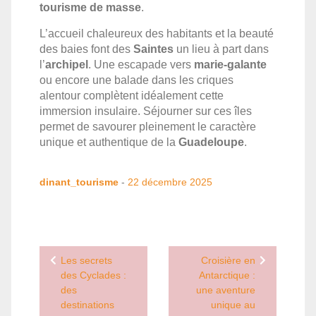
tourisme de masse
.
L’accueil chaleureux des habitants et la beauté
des baies font des
Saintes
un lieu à part dans
l’
archipel
. Une escapade vers
marie-galante
ou encore une balade dans les criques
alentour complètent idéalement cette
immersion insulaire. Séjourner sur ces îles
permet de savourer pleinement le caractère
unique et authentique de la
Guadeloupe
.
dinant_tourisme
-
22 décembre 2025
Navigation
Les secrets
Croisière en
de
des Cyclades :
Antarctique :
des
une aventure
l’article
destinations
unique au