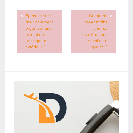
Navigation
Spectacle de
Comment
de
rue : comment
payer moins
organiser une
cher sa
l’article
animation
croisière sans
artistique en
sacrifier la
extérieur ?
qualité ?