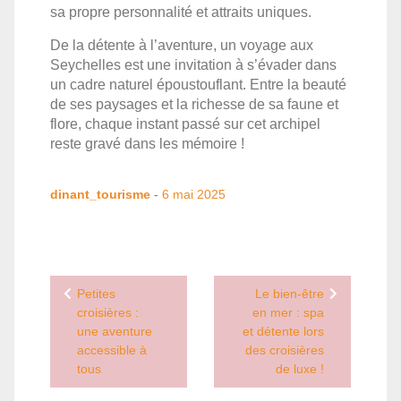
sa propre personnalité et attraits uniques.
De la détente à l’aventure, un voyage aux
Seychelles est une invitation à s’évader dans
un cadre naturel époustouflant. Entre la beauté
de ses paysages et la richesse de sa faune et
flore, chaque instant passé sur cet archipel
reste gravé dans les mémoire !
dinant_tourisme
-
6 mai 2025
Navigation
Petites
Le bien-être
de
croisières :
en mer : spa
une aventure
et détente lors
l’article
accessible à
des croisières
tous
de luxe !