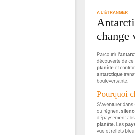
A L'ÉTRANGER
Antarcti
change v
Parcourir
l’antarc
découverte de ce
planète
et confro
antarctique
trans
bouleversante.
Pourquoi ch
S’aventurer dans 
où règnent
silenc
dépaysement absol
planète
. Les
pays
vue et reflets bl