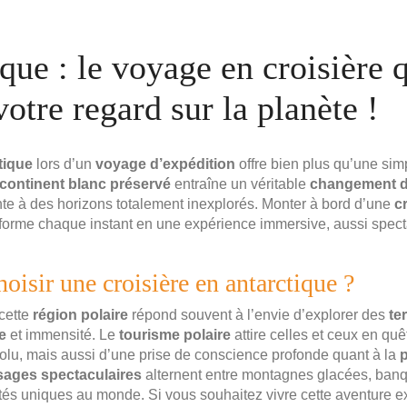
que : le voyage en croisière 
otre regard sur la planète !
tique
lors d’un
voyage d’expédition
offre bien plus qu’une si
continent blanc préservé
entraîne un véritable
changement de
nte à des horizons totalement inexplorés. Monter à bord d’une
c
forme chaque instant en une expérience immersive, aussi spect
oisir une croisière en antarctique ?
cette
région polaire
répond souvent à l’envie d’explorer des
te
e
et immensité. Le
tourisme polaire
attire celles et ceux en quê
u, mais aussi d’une prise de conscience profonde quant à la
p
ages spectaculaires
alternent entre montagnes glacées, banq
eutés uniques au monde. Si vous souhaitez vivre cette aventure e