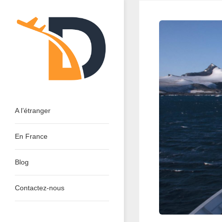
Skip
to
content
Dinant Tourisme : Découvrir
A l’étranger
En France
Blog
Contactez-nous