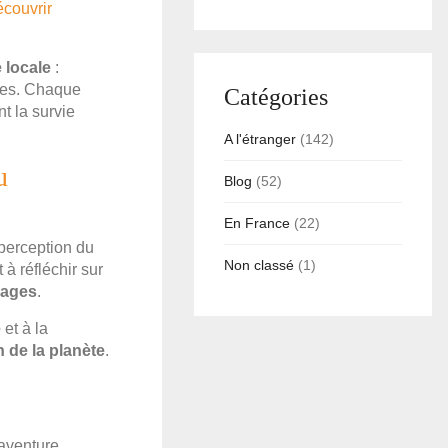
couvrir
 locale
:
nes. Chaque
Catégories
nt la survie
A l'étranger
(142)
u
Blog
(52)
En France
(22)
perception du
Non classé
(1)
 à réfléchir sur
vages
.
e
et à la
n de la planète
.
 aventure