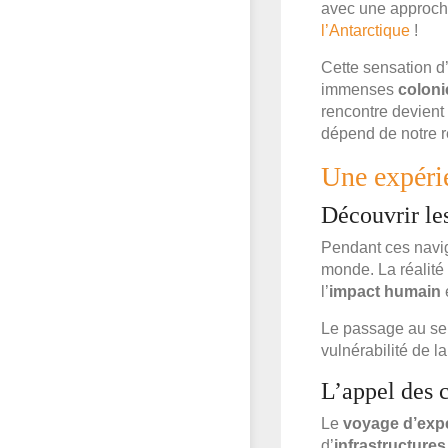
avec une approch
l’Antarctique
!
Cette sensation d’
immenses
coloni
rencontre devient
dépend de notre re
Une expéri
Découvrir le
Pendant ces navig
monde. La réalité
l’
impact humain
Le passage au sei
vulnérabilité de l
L’appel des 
Le
voyage d’expé
d’
infrastructure