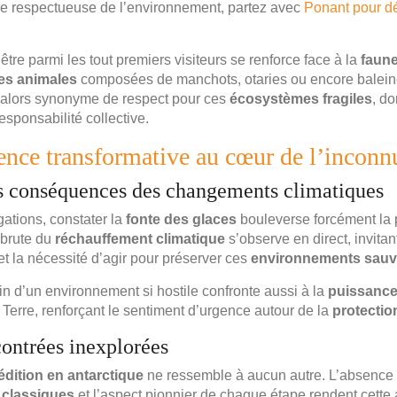
e respectueuse de l’environnement, partez avec
Ponant pour dé
être parmi les tout premiers visiteurs se renforce face à la
faune
es animales
composées de manchots, otaries ou encore balei
 alors synonyme de respect pour ces
écosystèmes fragiles
, do
sponsabilité collective.
ence transformative au cœur de l’inconn
s conséquences des changements climatiques
ations, constater la
fonte des glaces
bouleverse forcément la 
 brute du
réchauffement climatique
s’observe en direct, invitant
et la nécessité d’agir pour préserver ces
environnements sau
n d’un environnement si hostile confronte aussi à la
puissanc
a Terre, renforçant le sentiment d’urgence autour de la
protectio
contrées inexplorées
dition en antarctique
ne ressemble à aucun autre. L’absence
s classiques
et l’aspect pionnier de chaque étape rendent cette