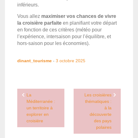
inférieurs.
Vous allez
maximiser vos chances de vivre
la croisière parfaite
en planifiant votre départ
en fonction de ces critères (météo pour
l’expérience, intersaison pour l’équilibre, et
hors-saison pour les économies).
dinant_tourisme
-
3 octobre 2025
Navigation
La
Les croisières
de
Méditerranée :
thématiques :
un territoire à
à la
l’article
explorer en
découverte
croisière
des pays
polaires