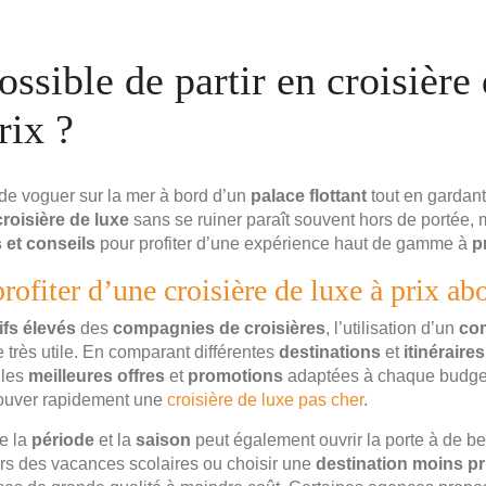
ossible de partir en croisière
rix ?
e voguer sur la mer à bord d’un
palace flottant
tout en gardant
croisière de luxe
sans se ruiner paraît souvent hors de portée, m
 et conseils
pour profiter d’une expérience haut de gamme à
p
fiter d’une croisière de luxe à prix ab
ifs élevés
des
compagnies de croisières
, l’utilisation d’un
co
 très utile. En comparant différentes
destinations
et
itinéraires
 les
meilleures offres
et
promotions
adaptées à chaque budget.
rouver rapidement une
croisière de luxe pas cher
.
e la
période
et la
saison
peut également ouvrir la porte à de be
s des vacances scolaires ou choisir une
destination moins pr