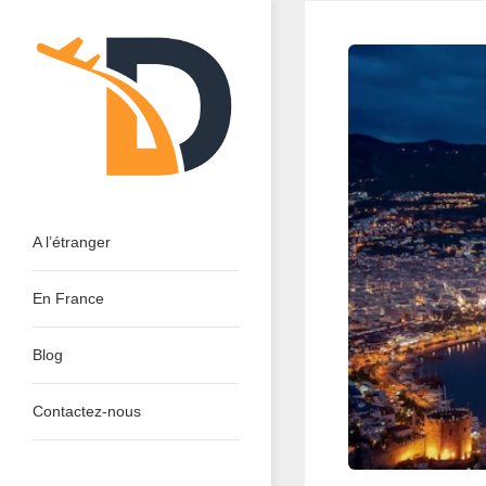
Skip
to
content
Dinant Tourisme : Découvrir
A l’étranger
En France
Blog
Contactez-nous