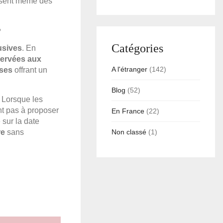
posent même des
?
Catégories
usives
. En
servées aux
A l'étranger
(142)
uses
offrant un
Blog
(52)
 Lorsque les
nt pas à proposer
En France
(22)
é sur la date
re
sans
Non classé
(1)