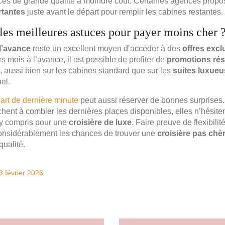
ices de grande qualité à moindre coût. Certaines agences pro
rtantes
juste avant le départ pour remplir les cabines restantes.
 les meilleures astuces pour payer moins cher 
 l’avance
reste un excellent moyen d’accéder à des
offres excl
rs mois à l’avance, il est possible de profiter de
promotions ré
, aussi bien sur les cabines standard que sur les
suites luxue
el.
art de dernière minute
peut aussi réserver de bonnes surprises.
ent à combler les dernières places disponibles, elles n’hésite
 y compris pour une
croisière de luxe
. Faire preuve de flexibilit
nsidérablement les chances de trouver une
croisière pas chè
qualité.
3 février 2026