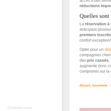
accès à des serv
réductions impo
Quelles sont
La
réservation à
anticipant plusieu
premiers inscrits
confort exceptionn
Opter pour un
dép
compagnies cherch
des
prix cassés
,
augmente donc co
compromis sur la 
dinant_tourisme
-
Contactez-nous