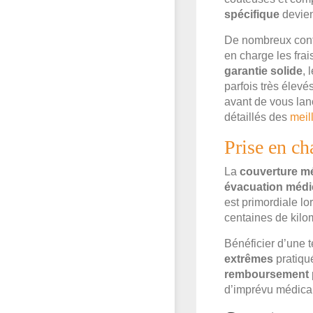
spécifique
devien
De nombreux cont
en charge les frai
garantie solide
, 
parfois très élevé
avant de vous lan
détaillés des
meil
Prise en ch
La
couverture m
évacuation médi
est primordiale l
centaines de kilo
Bénéficier d’une 
extrêmes
pratiqué
remboursement
d’imprévu médical