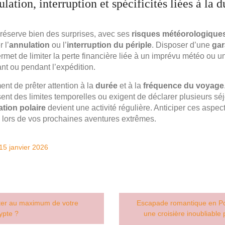
lation, interruption et spécificités liées à la 
réserve bien des surprises, avec ses
risques météorologique
 l’
annulation
ou l’
interruption du périple
. Disposer d’une
gar
rmet de limiter la perte financière liée à un imprévu météo ou 
nt ou pendant l’expédition.
ent de prêter attention à la
durée
et à la
fréquence du voyage
nt des limites temporelles ou exigent de déclarer plusieurs sé
ation polaire
devient une activité régulière. Anticiper ces aspec
lors de vos prochaines aventures extrêmes.
15 janvier 2026
ter au maximum de votre
Escapade romantique en Pol
ypte ?
une croisière inoubliable 