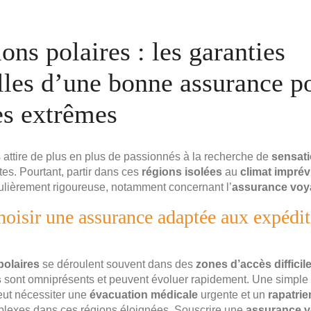
ons polaires : les garanties
lles d’une bonne assurance p
es extrêmes
s attire de plus en plus de passionnés à la recherche de
sensati
es. Pourtant, partir dans ces
régions isolées
au
climat imprév
culièrement rigoureuse, notamment concernant l’
assurance voy
oisir une assurance adaptée aux expédit
polaires
se déroulent souvent dans des
zones d’accès difficil
s
sont omniprésents et peuvent évoluer rapidement. Une simple
eut nécessiter une
évacuation médicale
urgente et un
rapatri
plexes dans ces régions éloignées. Souscrire une
assurance 