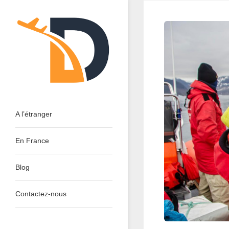
Skip
to
content
Dinant Tourisme : Découvrir
A l’étranger
En France
Blog
Contactez-nous