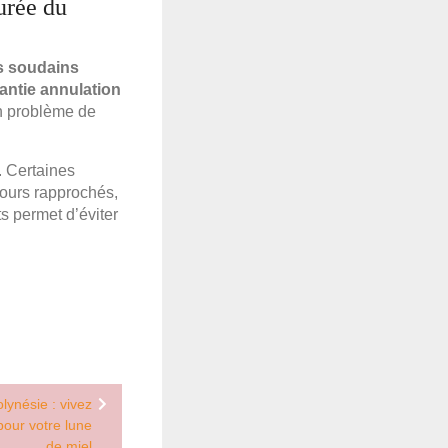
durée du
s soudains
antie annulation
un problème de
. Certaines
jours rapprochés,
ts permet d’éviter
ynésie : vivez
pour votre lune
de miel