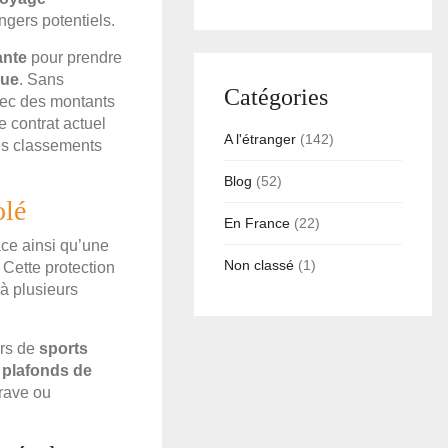
ngers potentiels.
ante
pour prendre
que
. Sans
Catégories
avec des montants
e contrat actuel
A l'étranger
(142)
des classements
Blog
(52)
olé
En France
(22)
ce ainsi qu’une
Non classé
(1)
 Cette protection
à plusieurs
ors de
sports
s
plafonds de
grave ou