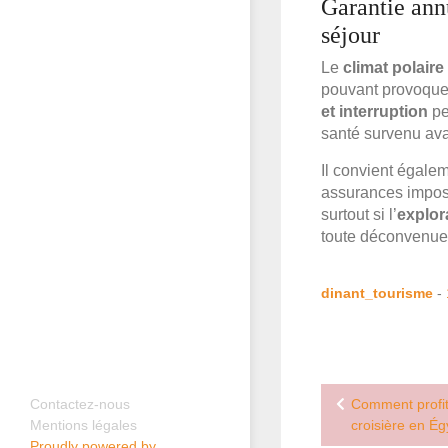
Garantie annu
séjour
Le
climat polaire
pouvant provoquer
et interruption
pe
santé survenu ava
Il convient égalem
assurances impose
surtout si l’
explor
toute déconvenue 
dinant_tourisme
-
Navigation
Contactez-nous
Comment profi
Mentions légales
de
croisière en Ég
Proudly powered by