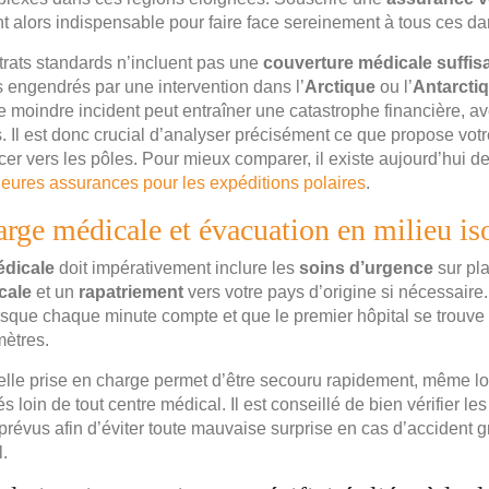
t alors indispensable pour faire face sereinement à tous ces da
rats standards n’incluent pas une
couverture médicale suffis
s engendrés par une intervention dans l’
Arctique
ou l’
Antarcti
le moindre incident peut entraîner une catastrophe financière, 
s. Il est donc crucial d’analyser précisément ce que propose votr
cer vers les pôles. Pour mieux comparer, il existe aujourd’hui 
leures assurances pour les expéditions polaires
.
arge médicale et évacuation en milieu is
édicale
doit impérativement inclure les
soins d’urgence
sur pla
cale
et un
rapatriement
vers votre pays d’origine si nécessaire.
orsque chaque minute compte et que le premier hôpital se trouve 
mètres.
telle prise en charge permet d’être secouru rapidement, même l
s loin de tout centre médical. Il est conseillé de bien vérifier le
prévus afin d’éviter toute mauvaise surprise en cas d’accident 
.