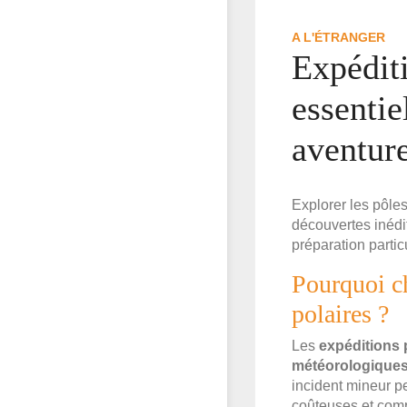
A L'ÉTRANGER
Expéditi
essentie
aventur
Explorer les pôle
découvertes inédit
préparation parti
Pourquoi ch
polaires ?
Les
expéditions 
météorologique
incident mineur p
coûteuses et com