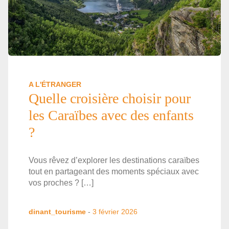
A L'ÉTRANGER
Quelle croisière choisir pour
les Caraïbes avec des enfants
?
Vous rêvez d’explorer les destinations caraïbes
tout en partageant des moments spéciaux avec
vos proches ? […]
dinant_tourisme
-
3 février 2026