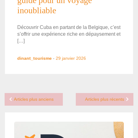
guide pour un voyage
inoubliable
Découvrir Cuba en partant de la Belgique, c’est
s’offrir une expérience riche en dépaysement et
[…]
dinant_tourisme
-
29 janvier 2026
Navigation
Articles plus anciens
Articles plus récents
des
articles