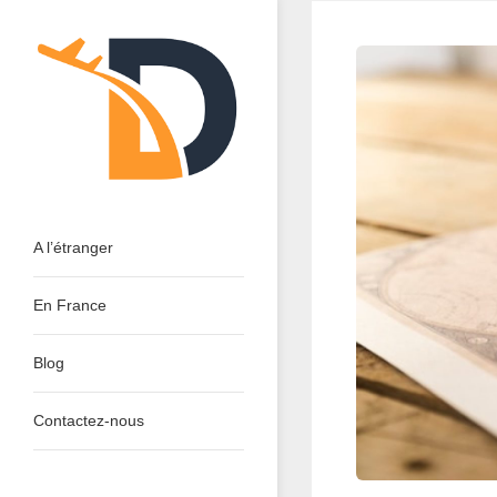
Skip
to
content
Dinant Tourisme : Découvrir
A l’étranger
En France
Blog
Contactez-nous