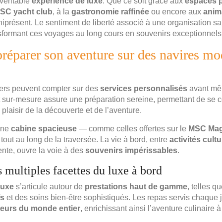
 véritable
expérience de luxe
. Que ce soit grâce aux
espaces p
SC yacht club
, à la
gastronomie raffinée
ou encore aux
anim
iprésent. Le sentiment de liberté associé à une organisation sans
ansformant ces voyages au long cours en souvenirs exceptionnels
éparer son aventure sur des navires mo
gers peuvent compter sur des
services personnalisés
avant mêm
ur-mesure assure une préparation sereine, permettant de se c
plaisir de la découverte et de l’aventure.
une
cabine spacieuse
— comme celles offertes sur le
MSC Mag
é tout au long de la traversée. La vie à bord, entre
activités cultu
nte, ouvre la voie à des
souvenirs impérissables
.
 multiples facettes du luxe à bord
luxe
s’articule autour de
prestations haut de gamme
, telles q
fs
et des soins bien-être sophistiqués. Les repas servis chaque 
eurs du monde entier
, enrichissant ainsi l’aventure culinaire