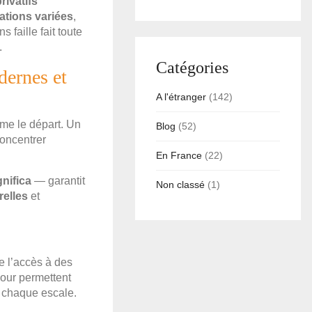
rivatifs
ations variées
,
 faille fait toute
.
Catégories
dernes et
A l'étranger
(142)
e le départ. Un
Blog
(52)
oncentrer
En France
(22)
nifica
— garantit
Non classé
(1)
relles
et
ue l’accès à des
jour permettent
 à chaque escale.