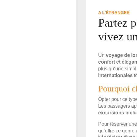
A L'ÉTRANGER
Partez p
vivez un
Un
voyage de lo
confort et éléga
plus qu’une simpl
internationales
to
Pourquoi ch
Opter pour ce typ
Les passagers app
excursions incl
Pour réserver un
qu’offre ce genre