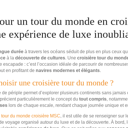
our un tour du monde en croi
e expérience de luxe inoubli
ngue durée
à travers les océans séduit de plus en plus ceux qui 
nce
à la
découverte de cultures
. Une
croisière tour du mond
e escapade : c’est l’occasion idéale de parcourir de nombreus
ut en profitant de
navires modernes et élégants
.
oisir une croisière tour du monde ?
e de périple permet d’explorer plusieurs continents sans jamais 
récient particulièrement le concept du
tout compris
, notamme
uses
lors de chaque escale, rendant chaque journée unique et e
e
tour du monde croisière MSC
, il est utile de se renseigner sur
 de voyage organisé autour du luxe et de la découverte. À bord,