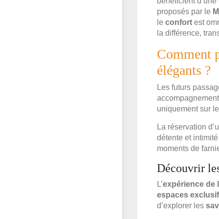
bénéficient d’une
proposés par le
M
le
confort
est omn
la différence, tr
Comment pr
élégants ?
Les futurs passa
accompagnement s
uniquement sur le 
La réservation d’
détente et intimit
moments de farnie
Découvrir les
L’
expérience de 
espaces exclusi
d’explorer les
sav