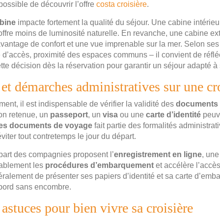
 possible de découvrir l’offre
costa croisière
.
abine
impacte fortement la qualité du séjour. Une cabine intérieu
is offre moins de luminosité naturelle. En revanche, une cabine e
vantage de confort et une vue imprenable sur la mer. Selon ses 
lité d’accès, proximité des espaces communs – il convient de réflé
tte décision dès la réservation pour garantir un séjour adapté à
et démarches administratives sur une cr
nt, il est indispensable de vérifier la validité des
documents 
ion retenue, un
passeport
, un
visa
ou une
carte d’identité
peuve
des documents de voyage
fait partie des formalités administrat
éviter tout contretemps le jour du départ.
part des compagnies proposent l’
enregistrement en ligne
, un
rablement les
procédures d’embarquement
et accélère l’accès
énéralement de présenter ses papiers d’identité et sa carte d’em
 bord sans encombre.
 astuces pour bien vivre sa croisière