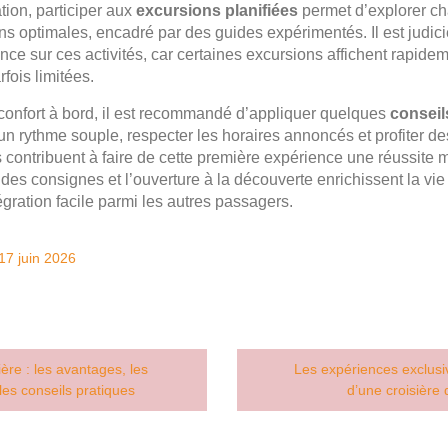
tion, participer aux
excursions planifiées
permet d’explorer c
ns optimales, encadré par des guides expérimentés. Il est judic
nce sur ces activités, car certaines excursions affichent rapide
rfois limitées.
 confort à bord, il est recommandé d’appliquer quelques
conseil
 un rythme souple, respecter les horaires annoncés et profiter 
 contribuent à faire de cette première expérience une réussite
 des consignes et l’ouverture à la découverte enrichissent la vie 
égration facile parmi les autres passagers.
17 juin 2026
ière : les avantages, les
Les expériences exclusiv
 les conseils pratiques
d’une croisière 