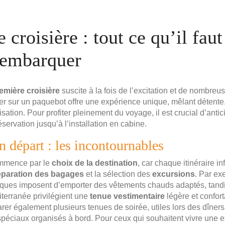
 croisière : tout ce qu’il faut
’embarquer
emière croisière
suscite à la fois de l’excitation et de nombreu
er sur un paquebot offre une expérience unique, mêlant détente
sation. Pour profiter pleinement du voyage, il est crucial d’anti
éservation jusqu’à l’installation en cabine.
n départ : les incontournables
ommence par le
choix de la destination
, car chaque itinéraire i
éparation des bagages
et la sélection des
excursions
. Par ex
iques imposent d’emporter des vêtements chauds adaptés, tandi
iterranée privilégient une
tenue vestimentaire
légère et conforta
arer également plusieurs tenues de soirée, utiles lors des dîner
éciaux organisés à bord. Pour ceux qui souhaitent vivre une 