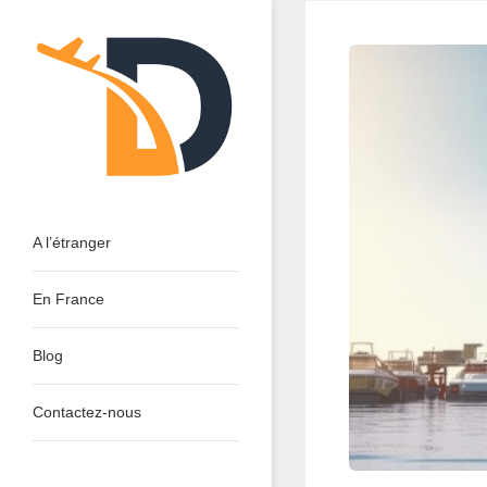
Skip
to
content
Dinant Tourisme : Découvrir
A l’étranger
En France
Blog
Contactez-nous