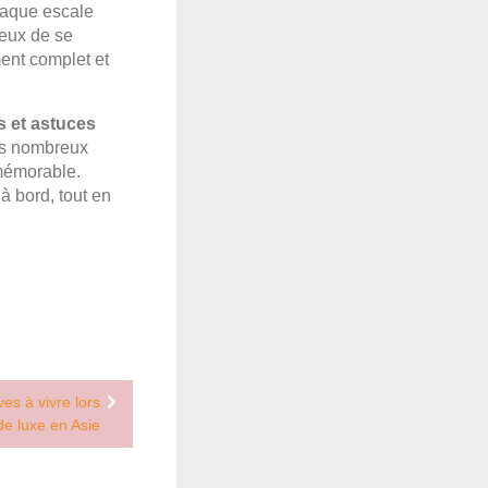
haque escale
ieux de se
ment complet et
s et astuces
des nombreux
 mémorable.
à bord, tout en
es à vivre lors
de luxe en Asie