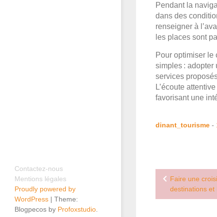
Pendant la naviga
dans des conditio
renseigner à l’ava
les places sont pa
Pour optimiser le
simples : adopter
services proposés
L’écoute attentive
favorisant une int
dinant_tourisme
-
Contactez-nous
Navigation
Mentions légales
Faire une crois
Proudly powered by
de
destinations et
WordPress
|
Theme:
l’article
Blogpecos by
Profoxstudio
.