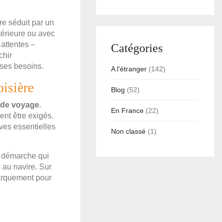
re séduit par un
xtérieure ou avec
attentes –
Catégories
chir
 ses besoins.
A l'étranger
(142)
oisière
Blog
(52)
de voyage
.
En France
(22)
nt être exigés.
ives essentielles
Non classé
(1)
e démarche qui
 au navire. Sur
barquement pour