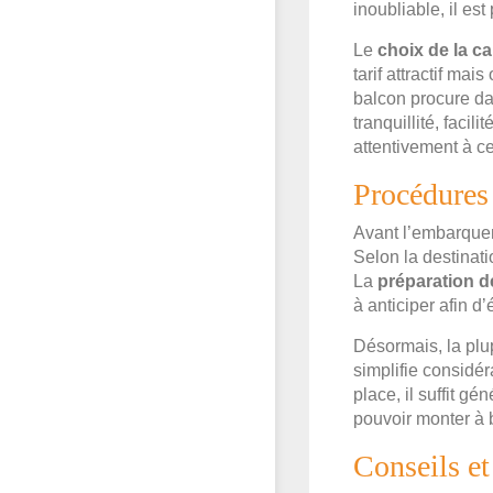
inoubliable, il est
Le
choix de la c
tarif attractif ma
balcon procure da
tranquillité, faci
attentivement à ce
Procédures 
Avant l’embarqueme
Selon la destinat
La
préparation 
à anticiper afin d’
Désormais, la plu
simplifie considé
place, il suffit g
pouvoir monter à
Conseils et